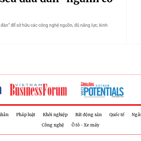
 đàn” để sở hữu các công nghệ nguồn, đủ năng lực, kinh
nhân
Pháp luật
Khởi nghiệp
Bất động sản
Quốc tế
Ngâ
Công nghệ
Ô tô - Xe máy