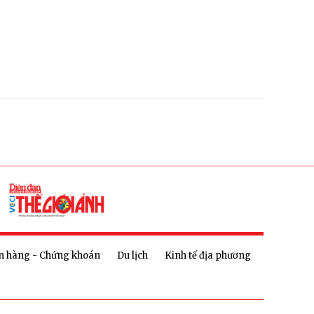
n hàng - Chứng khoán
Du lịch
Kinh tế địa phương