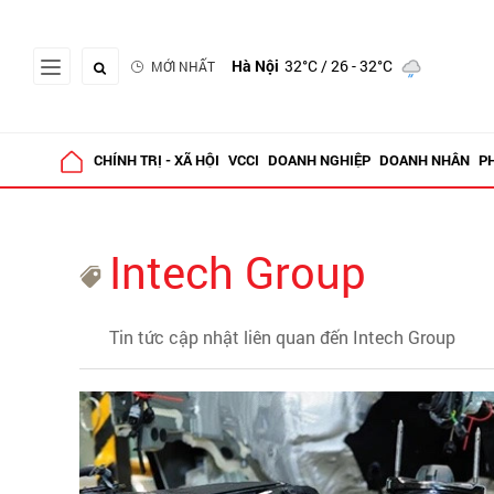
Hà Nội
32°C
/ 26 - 32°C
MỚI NHẤT
CHÍNH TRỊ - XÃ HỘI
VCCI
DOANH NGHIỆP
DOANH NHÂN
P
Intech Group
Tin tức cập nhật liên quan đến Intech Group