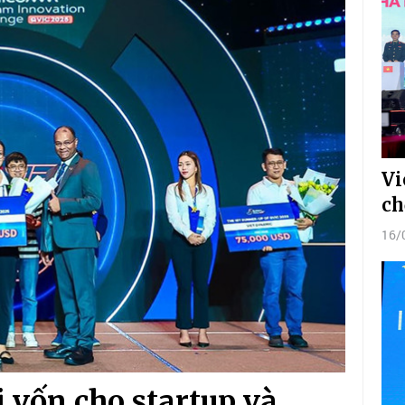
Vi
ch
16/
 vốn cho startup và