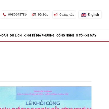
English
0985698786
Đặt báo
Quảng cáo
KHOÁN
DU LỊCH
KINH TẾ ĐỊA PHƯƠNG
CÔNG NGHỆ
Ô TÔ - XE MÁY