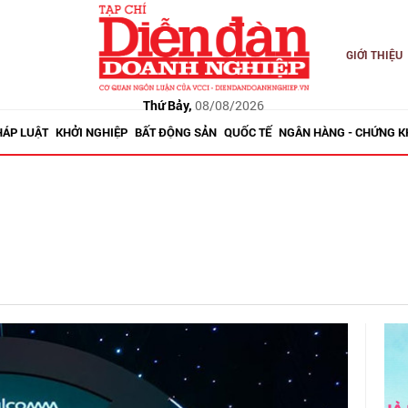
GIỚI THIỆU
Thứ Bảy,
08/08/2026
HÁP LUẬT
KHỞI NGHIỆP
BẤT ĐỘNG SẢN
QUỐC TẾ
NGÂN HÀNG - CHỨNG 