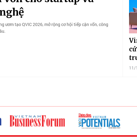
 nghệ
g ươm tạo QVIC 2026, mở rộng cơ hội tiếp cận vốn, công
âu.
Vi
cứ
tr
11/