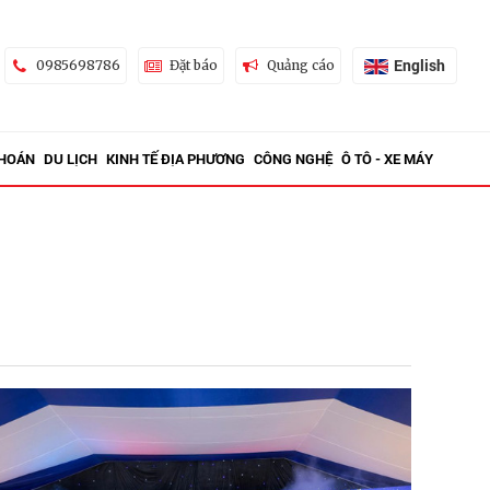
English
0985698786
Đặt báo
Quảng cáo
KHOÁN
DU LỊCH
KINH TẾ ĐỊA PHƯƠNG
CÔNG NGHỆ
Ô TÔ - XE MÁY