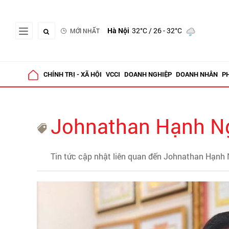
Hà Nội
32°C
/ 26 - 32°C
MỚI NHẤT
CHÍNH TRỊ - XÃ HỘI
VCCI
DOANH NGHIỆP
DOANH NHÂN
P
Johnathan Hạnh N
Tin tức cập nhật liên quan đến Johnathan Hạnh