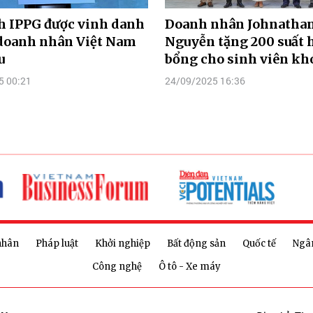
h IPPG được vinh danh
Doanh nhân Johnatha
 doanh nhân Việt Nam
Nguyễn tặng 200 suất 
u
bổng cho sinh viên kh
5 00:21
24/09/2025 16:36
nhân
Pháp luật
Khởi nghiệp
Bất động sản
Quốc tế
Ngâ
Công nghệ
Ô tô - Xe máy