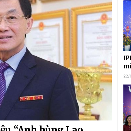
IP
mi
22/
iệu “Anh hùng Lao