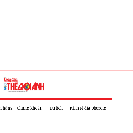
n hàng - Chứng khoán
Du lịch
Kinh tế địa phương