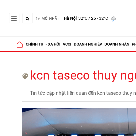
Hà Nội
32°C
/ 26 - 32°C
MỚI NHẤT
CHÍNH TRỊ - XÃ HỘI
VCCI
DOANH NGHIỆP
DOANH NHÂN
P
kcn taseco thuy n
Tin tức cập nhật liên quan đến kcn taseco thuy 