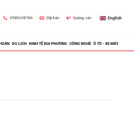
English
0985698786
Đặt báo
Quảng cáo
KHOÁN
DU LỊCH
KINH TẾ ĐỊA PHƯƠNG
CÔNG NGHỆ
Ô TÔ - XE MÁY