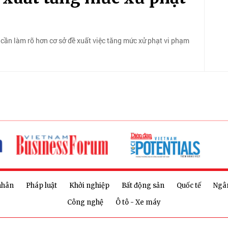
, cần làm rõ hơn cơ sở đề xuất việc tăng mức xử phạt vi phạm
nhân
Pháp luật
Khởi nghiệp
Bất động sản
Quốc tế
Ngâ
Công nghệ
Ô tô - Xe máy