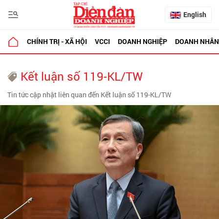
English
CHÍNH TRỊ - XÃ HỘI
VCCI
DOANH NGHIỆP
DOANH NHÂN
Kết luận số 119-KL/TW
Tin tức cập nhật liên quan đến Kết luận số 119-KL/TW