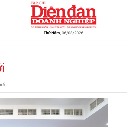
Thứ Năm,
06/08/2026
i
mới