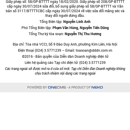
Giấy phép số: 58/GP-BTTTT ngày 18/02/2020. Giấy phép số 208/GP-BTTTT
cấp ngày 30/07/2024 sửa đổi, bổ sung giấy phép số 58/GP-BTTTT và Văn
bản số 3117/BTTTT-CBC cấp ngày 30/07/2024 về việc sửa đổi măng séc và
thay đổi người đứng đầu.
Tổng Biên tập:
Nguyễn Linh Anh
Phó Tổng Biên tập:
Phạm Văn Hùng, Nguyễn Tiến Dũng
Tổng Thư ký tòa soạn:
Nguyễn Thị Thu Hương
Địa chỉ: Tòa nhà VCCI, Số 9 Đào Duy Anh, phường Kim Liên, Hà Nội
Điện thoại (024) 3.5771239 – Email: toasoan@dddn.com.vn
©2016 - Bản quyền của Diễn đàn Doanh nghiệp điện tử
Liên hệ quảng cáo Tạp chí điện tử: (024) 3.5771239
Các trang ngoài sẽ được mở ra ở cửa sổ mới. Tạp chí Diễn đàn Doanh nghiệp không
chịu trách nhiệm nội dung các trang ngoài
POWERED BY
- A PRODUCT OF
ONE
CMS
NEKO