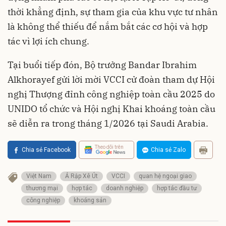
thời khẳng định, sự tham gia của khu vực tư nhân
là không thể thiếu để nắm bắt các cơ hội và hợp
tác vì lợi ích chung.
Tại buổi tiếp đón, Bộ trưởng Bandar Ibrahim
Alkhorayef gửi lời mời VCCI cử đoàn tham dự Hội
nghị Thượng đỉnh công nghiệp toàn cầu 2025 do
UNIDO tổ chức và Hội nghị Khai khoáng toàn cầu
sẽ diễn ra trong tháng 1/2026 tại Saudi Arabia.
Theo dõi trên
Chia sẻ Facebook
Chia sẻ Zalo
Việt Nam
Ả Rập Xê Út
VCCI
quan hệ ngoại giao
thương mại
hợp tác
doanh nghiệp
hợp tác đầu tư
công nghiệp
khoáng sản