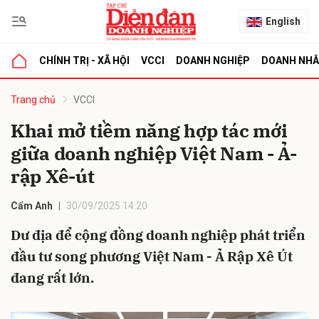
English
CHÍNH TRỊ - XÃ HỘI
VCCI
DOANH NGHIỆP
DOANH NH
bình luận
Trang chủ
VCCI
Khai mở tiềm năng hợp tác mới
giữa doanh nghiệp Việt Nam - Ả-
rập Xê-út
Cẩm Anh
30/09/2025 14:20
Dư địa để cộng đồng doanh nghiệp phát triển
Hủy
G
đầu tư song phương Việt Nam - Ả Rập Xê Út
đang rất lớn.