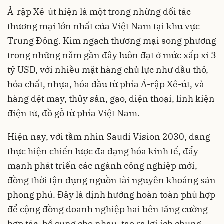
Ả-rập Xê-út hiện là một trong những đối tác
thương mại lớn nhất của Việt Nam tại khu vực
Trung Đông. Kim ngạch thương mại song phương
trong những năm gần đây luôn đạt ở mức xấp xỉ 3
tỷ USD, với nhiều mặt hàng chủ lực như dầu thô,
hóa chất, nhựa, hóa dầu từ phía Ả-rập Xê-út, và
hàng dệt may, thủy sản, gạo, điện thoại, linh kiện
điện tử, đồ gỗ từ phía Việt Nam.
Hiện nay, với tầm nhìn Saudi Vision 2030, đang
thực hiện chiến lược đa dạng hóa kinh tế, đẩy
mạnh phát triển các ngành công nghiệp mới,
đồng thời tận dụng nguồn tài nguyên khoáng sản
phong phú. Đây là định hướng hoàn toàn phù hợp
để cộng đồng doanh nghiệp hai bên tăng cường
hợp tác, bổ sung cho nhau, tạo ra lợi ích chung.