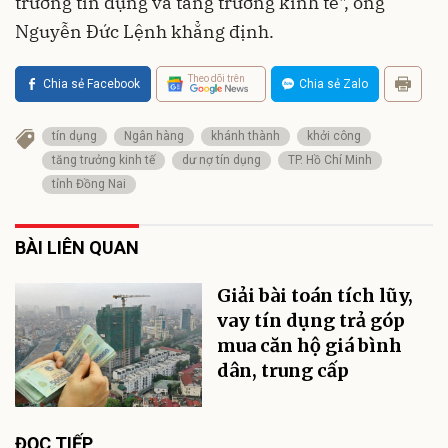
trưởng tín dụng và tăng trưởng kinh tế", ông
Nguyễn Đức Lệnh khẳng định.
Theo dõi trên
Chia sẻ Facebook
Chia sẻ Zalo
tín dụng
Ngân hàng
khánh thành
khởi công
tăng trưởng kinh tế
dư nợ tín dụng
TP. Hồ Chí Minh
tỉnh Đồng Nai
BÀI LIÊN QUAN
Giải bài toán tích lũy,
vay tín dụng trả góp
mua căn hộ giá bình
dân, trung cấp
ĐỌC TIẾP