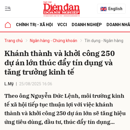
English
CHÍNH TRỊ - XÃ HỘI
VCCI
DOANH NGHIỆP
DOANH NH
bình luận
Trang chủ
Ngân hàng - Chứng khoán
Tín dụng - Ngân hàng
Khánh thành và khởi công 250
dự án lớn thúc đẩy tín dụng và
tăng trưởng kinh tế
L.Mỹ
25/08/2025 16:06
Theo ông Nguyễn Đức Lệnh, môi trường kinh
Hủy
G
tế xã hội tiếp tục thuận lợi với việc khánh
thành và khởi công 250 dự án lớn sẽ tăng hiệu
ứng tiêu dùng, đầu tư, thúc đẩy tín dụng...