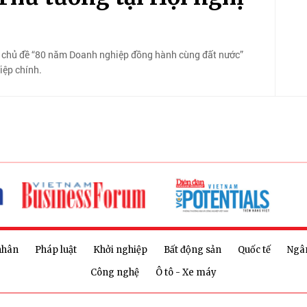
i chủ đề “80 năm Doanh nghiệp đồng hành cùng đất nước”
iệp chính.
nhân
Pháp luật
Khởi nghiệp
Bất động sản
Quốc tế
Ngâ
Công nghệ
Ô tô - Xe máy