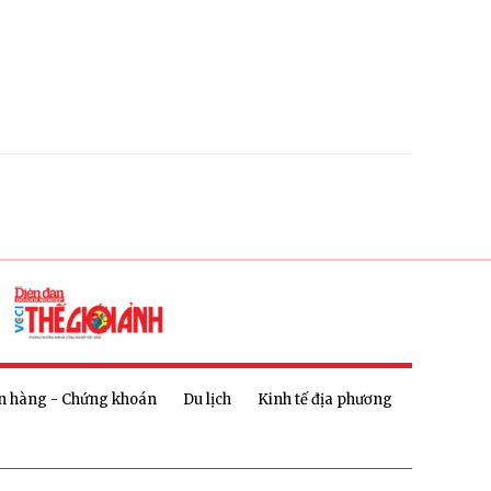
n hàng - Chứng khoán
Du lịch
Kinh tế địa phương