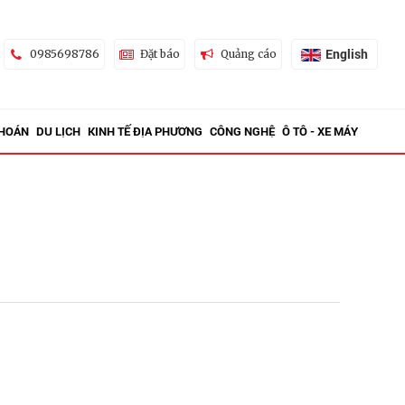
English
0985698786
Đặt báo
Quảng cáo
KHOÁN
DU LỊCH
KINH TẾ ĐỊA PHƯƠNG
CÔNG NGHỆ
Ô TÔ - XE MÁY