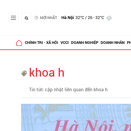
Hà Nội
32°C
/ 26 - 32°C
MỚI NHẤT
CHÍNH TRỊ - XÃ HỘI
VCCI
DOANH NGHIỆP
DOANH NHÂN
P
khoa h
Tin tức cập nhật liên quan đến khoa h