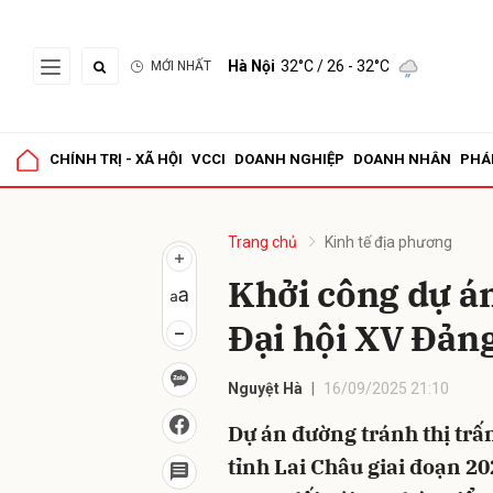
Hà Nội
32°C
/ 26 - 32°C
MỚI NHẤT
Gửi 
CHÍNH TRỊ - XÃ HỘI
VCCI
DOANH NGHIỆP
DOANH NHÂN
PHÁ
Trang chủ
Kinh tế địa phương
Khởi công dự á
Đại hội XV Đảng
Nguyệt Hà
16/09/2025 21:10
Dự án đường tránh thị trấ
tỉnh Lai Châu giai đoạn 20