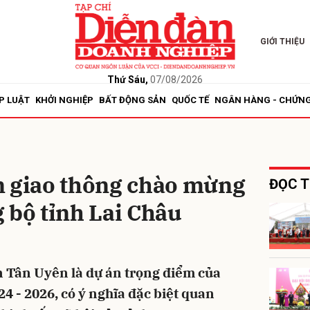
GIỚI THIỆU
bình luận
Thứ Sáu,
07/08/2026
P LUẬT
KHỞI NGHIỆP
BẤT ĐỘNG SẢN
QUỐC TẾ
NGÂN HÀNG - CHỨN
n giao thông chào mừng
ĐỌC T
 bộ tỉnh Lai Châu
Hủy
G
n Tân Uyên là dự án trọng điểm của
24 - 2026, có ý nghĩa đặc biệt quan