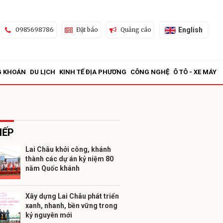
English
0985698786
Đặt báo
Quảng cáo
G KHOÁN
DU LỊCH
KINH TẾ ĐỊA PHƯƠNG
CÔNG NGHỆ
Ô TÔ - XE MÁY
IẾP
Lai Châu khởi công, khánh
thành các dự án kỷ niệm 80
ửi
năm Quốc khánh
Xây dựng Lai Châu phát triển
xanh, nhanh, bền vững trong
kỷ nguyên mới