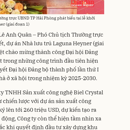
ờng trực UBND TP Hải Phòng phát biểu tại lễ khởi
r (giai đoạn 1)
 Lê Anh Quân – Phó Chủ tịch Thường trực
, dự án Nhà lưu trú Laguna Heyner (giai
biệt chào mừng thành công Đại hội Đảng
t trong những công trình đầu tiên hiện
yết Đại hội Đảng bộ thành phố lần thứ I
hà ở xã hội trong nhiệm kỳ 2025-2030.
ty TNHH Sản xuất công nghệ Biel Crystal
ư chiến lược với dự án sản xuất công
ý lên tới 260 triệu USD, dự kiến tạo ra
o động, Công ty còn thể hiện tầm nhìn xa
sắc khi quyết định đầu tư xây dựng khu