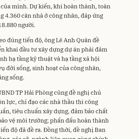
của mình. Dự kiến, khi hoàn thành, toàn
g 4.360 căn nhà ở công nhân, đáp ứng
18.880 người.
heo đúng tiến độ, ông Lê Anh Quân đề
iển khai đầu tư xây dựng dự án phải đảm
nh hạ tầng kỹ thuật và hạ tầng xã hội
ụ đời sống, sinh hoạt của công nhân,
áng sống.
UBND TP Hải Phòng cũng đề nghị chủ
ồn lực, chỉ đạo các nhà thầu thi công
uẩn, tiêu chuẩn xây dựng, đảm bảo chất
 bảo vệ môi trường; phấn đấu hoàn thành
iến độ đã đề ra. Đồng thời, đề nghị Ban
òng, các sở, ngành liên quan cùng chính