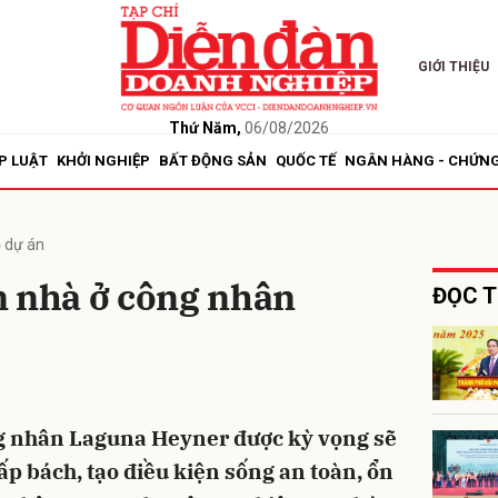
GIỚI THIỆU
bình luận
Thứ Năm,
06/08/2026
P LUẬT
KHỞI NGHIỆP
BẤT ĐỘNG SẢN
QUỐC TẾ
NGÂN HÀNG - CHỨN
ộ dự án
n nhà ở công nhân
ĐỌC T
Hủy
G
ng nhân Laguna Heyner được kỳ vọng sẽ
ấp bách, tạo điều kiện sống an toàn, ổn