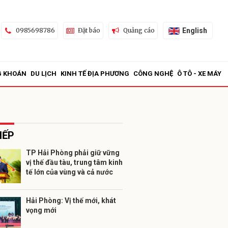
English
0985698786
Đặt báo
Quảng cáo
G KHOÁN
DU LỊCH
KINH TẾ ĐỊA PHƯƠNG
CÔNG NGHỆ
Ô TÔ - XE MÁY
IẾP
TP Hải Phòng phải giữ vững
vị thế đầu tàu, trung tâm kinh
ửi
tế lớn của vùng và cả nước
Hải Phòng: Vị thế mới, khát
vọng mới