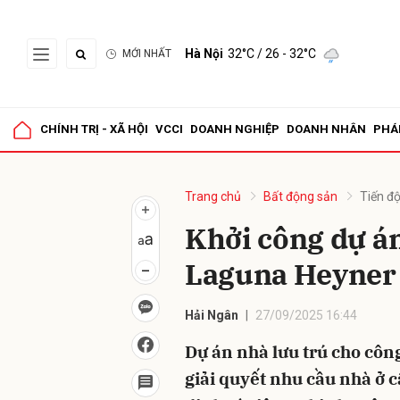
Hà Nội
32°C
/ 26 - 32°C
MỚI NHẤT
Gửi 
CHÍNH TRỊ - XÃ HỘI
VCCI
DOANH NGHIỆP
DOANH NHÂN
PHÁ
Trang chủ
Bất động sản
Tiến đ
Khởi công dự á
Laguna Heyner
Hải Ngân
27/09/2025 16:44
Dự án nhà lưu trú cho cô
giải quyết nhu cầu nhà ở c