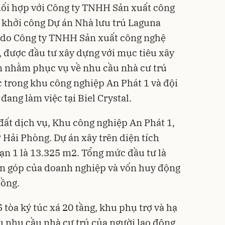
ối hợp với Công ty TNHH Sản xuất công
ễ khởi công Dự án Nhà lưu trú Laguna
n do Công ty TNHH Sản xuất công nghệ
, được đầu tư xây dựng với mục tiêu xây
n nhằm phục vụ về nhu cầu nhà cư trú
c trong khu công nghiệp An Phát 1 và đội
đang làm việc tại Biel Crystal.
đất dịch vụ, Khu công nghiệp An Phát 1,
 Hải Phòng. Dự án xây trên diện tích
oạn 1 là 13.325 m2. Tổng mức đầu tư là
ốn góp của doanh nghiệp và vốn huy động
đồng.
tòa ký túc xá 20 tầng, khu phụ trợ và hạ
 nhu cầu nhà cư trú của người lao động