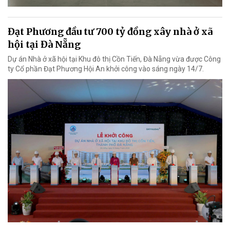
Đạt Phương đầu tư 700 tỷ đồng xây nhà ở xã
hội tại Đà Nẵng
Dự án Nhà ở xã hội tại Khu đô thị Cồn Tiến, Đà Nẵng vừa được Công
ty Cổ phần Đạt Phương Hội An khởi công vào sáng ngày 14/7.