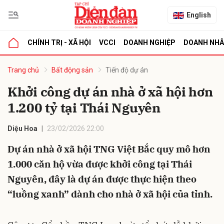
English
CHÍNH TRỊ - XÃ HỘI
VCCI
DOANH NGHIỆP
DOANH NH
bình luận
Trang chủ
Bất động sản
Tiến độ dự án
Khởi công dự án nhà ở xã hội hơn
1.200 tỷ tại Thái Nguyên
Diệu Hoa
23/02/2026 22:00
Dự án nhà ở xã hội TNG Việt Bắc quy mô hơn
1.000 căn hộ vừa được khởi công tại Thái
Hủy
G
Nguyên, đây là dự án được thực hiện theo
“luồng xanh” dành cho nhà ở xã hội của tỉnh.