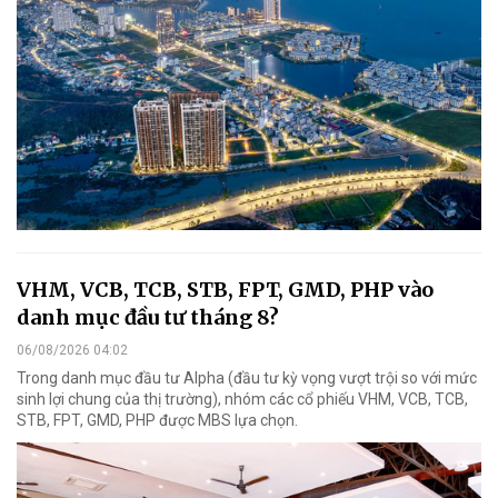
VHM, VCB, TCB, STB, FPT, GMD, PHP vào
danh mục đầu tư tháng 8?
06/08/2026 04:02
Trong danh mục đầu tư Alpha (đầu tư kỳ vọng vượt trội so với mức
sinh lợi chung của thị trường), nhóm các cổ phiếu VHM, VCB, TCB,
STB, FPT, GMD, PHP được MBS lựa chọn.