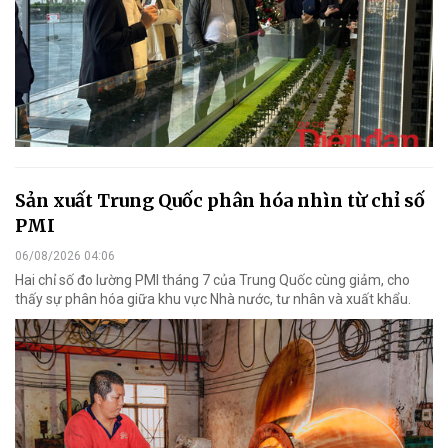
Sản xuất Trung Quốc phân hóa nhìn từ chỉ số
PMI
06/08/2026 04:06
Hai chỉ số đo lường PMI tháng 7 của Trung Quốc cùng giảm, cho
thấy sự phân hóa giữa khu vực Nhà nước, tư nhân và xuất khẩu.