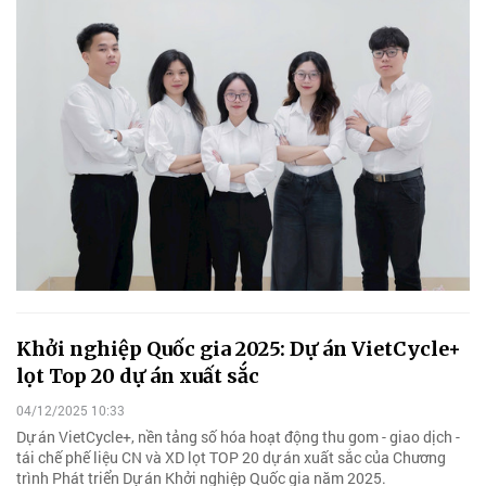
Khởi nghiệp Quốc gia 2025: Dự án VietCycle+
lọt Top 20 dự án xuất sắc
04/12/2025 10:33
Dự án VietCycle+, nền tảng số hóa hoạt động thu gom - giao dịch -
tái chế phế liệu CN và XD lọt TOP 20 dự án xuất sắc của Chương
trình Phát triển Dự án Khởi nghiệp Quốc gia năm 2025.