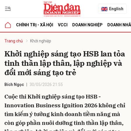
English
CHÍNH TRỊ - XÃ HỘI
VCCI
DOANH NGHIỆP
DOANH NH
bình luận
Trang chủ
Khởi nghiệp
Khởi nghiệp sáng tạo HSB lan tỏa
tinh thần lập thân, lập nghiệp và
đổi mới sáng tạo trẻ
Bích Ngọc
30/05/2026 21:55
Cuộc thi Khởi nghiệp sáng tạo HSB -
Hủy
G
Innovation Business Ignition 2026 không chỉ
tìm kiếm ý tưởng kinh doanh tiềm năng mà
còn góp phần nuôi dưỡng tinh thần lập thân,