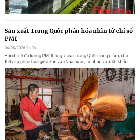
Sản xuất Trung Quốc phân hóa nhìn từ chỉ số
PMI
06/08/2026 04:06
Hai chỉ số đo lường PMI tháng 7 của Trung Quốc cùng giảm, cho
thấy sự phân hóa giữa khu vực Nhà nước, tư nhân và xuất khẩu.