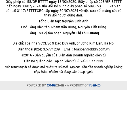
Giấy phép số: 58/GP-BTTTT ngày 18/02/2020. Giấy phép số 208/GP-BTTTT
cấp ngày 30/07/2024 sửa đổi, bổ sung giấy phép số 58/GP-BTTTT và Văn
bản số 3117/BTTTT-CBC cấp ngày 30/07/2024 về việc sửa đổi măng séc và
thay đổi người đứng đầu.
Tổng Biên tập:
Nguyễn Linh Anh
Phó Tổng Biên tập:
Phạm Văn Hùng, Nguyễn Tiến Dũng
Tổng Thư ký tòa soạn:
Nguyễn Thị Thu Hương
Địa chỉ: Tòa nhà VCCI, Số 9 Đào Duy Anh, phường Kim Liên, Hà Nội
Điện thoại (024) 3.5771239 – Email: toasoan@dddn.com.vn
©2016 - Bản quyền của Diễn đàn Doanh nghiệp điện tử
Liên hệ quảng cáo Tạp chí điện tử: (024) 3.5771239
Các trang ngoài sẽ được mở ra ở cửa sổ mới. Tạp chí Diễn đàn Doanh nghiệp không
chịu trách nhiệm nội dung các trang ngoài
POWERED BY
- A PRODUCT OF
ONE
CMS
NEKO