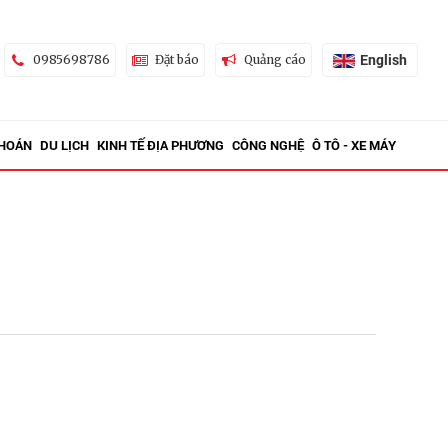
English
0985698786
Đặt báo
Quảng cáo
KHOÁN
DU LỊCH
KINH TẾ ĐỊA PHƯƠNG
CÔNG NGHỆ
Ô TÔ - XE MÁY