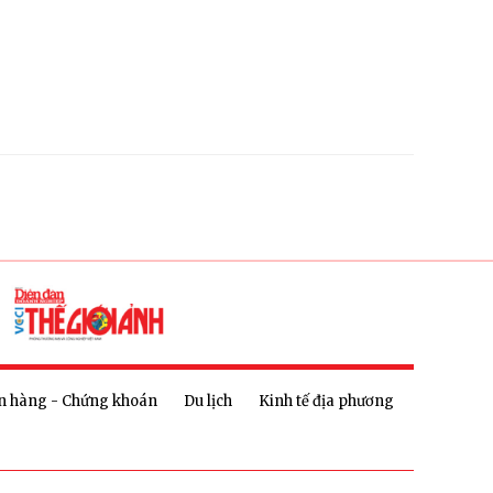
n hàng - Chứng khoán
Du lịch
Kinh tế địa phương