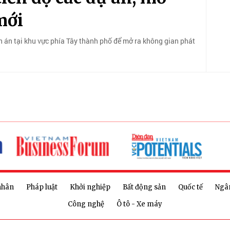
mới
 án tại khu vực phía Tây thành phố để mở ra không gian phát
nhân
Pháp luật
Khởi nghiệp
Bất động sản
Quốc tế
Ngâ
Công nghệ
Ô tô - Xe máy