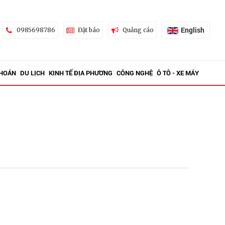
English
0985698786
Đặt báo
Quảng cáo
KHOÁN
DU LỊCH
KINH TẾ ĐỊA PHƯƠNG
CÔNG NGHỆ
Ô TÔ - XE MÁY