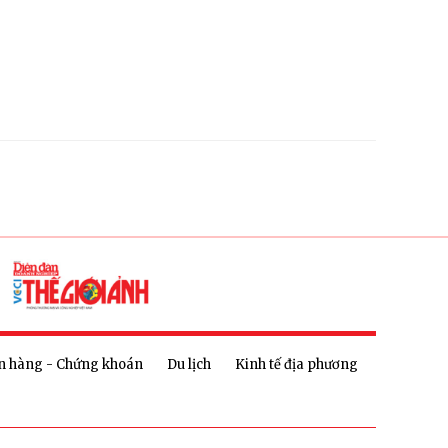
n hàng - Chứng khoán
Du lịch
Kinh tế địa phương