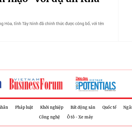
 Hòa, tỉnh Tây Ninh đã chính thức được công bố, với tên
nhân
Pháp luật
Khởi nghiệp
Bất động sản
Quốc tế
Ngâ
Công nghệ
Ô tô - Xe máy