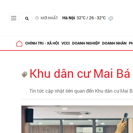
Hà Nội
32°C
/ 26 - 32°C
MỚI NHẤT
CHÍNH TRỊ - XÃ HỘI
VCCI
DOANH NGHIỆP
DOANH NHÂN
P
Khu dân cư Mai Bá
Tin tức cập nhật liên quan đến Khu dân cư Mai 