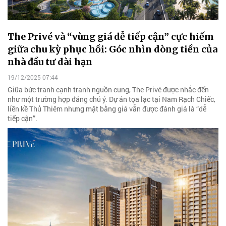
The Privé và “vùng giá dễ tiếp cận” cực hiếm
giữa chu kỳ phục hồi: Góc nhìn dòng tiền của
nhà đầu tư dài hạn
19/12/2025 07:44
Giữa bức tranh cạnh tranh nguồn cung, The Privé được nhắc đến
như một trường hợp đáng chú ý. Dự án tọa lạc tại Nam Rạch Chiếc,
liền kề Thủ Thiêm nhưng mặt bằng giá vẫn được đánh giá là “dễ
tiếp cận”.