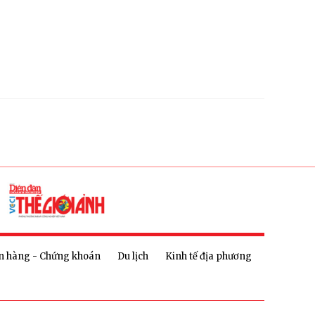
n hàng - Chứng khoán
Du lịch
Kinh tế địa phương