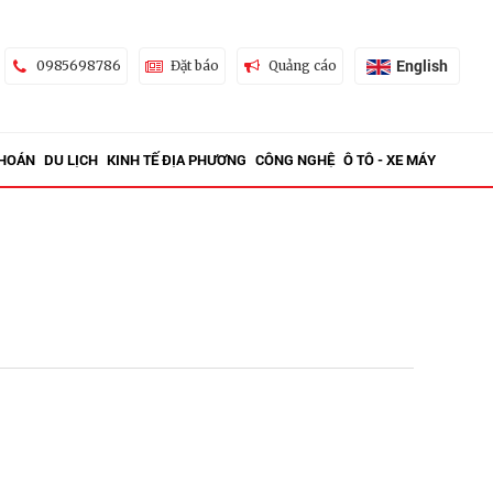
English
0985698786
Đặt báo
Quảng cáo
KHOÁN
DU LỊCH
KINH TẾ ĐỊA PHƯƠNG
CÔNG NGHỆ
Ô TÔ - XE MÁY