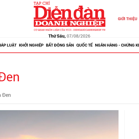
GIỚI THIỆU
Thứ Sáu,
07/08/2026
HÁP LUẬT
KHỞI NGHIỆP
BẤT ĐỘNG SẢN
QUỐC TẾ
NGÂN HÀNG - CHỨNG 
 Đen
à Đen