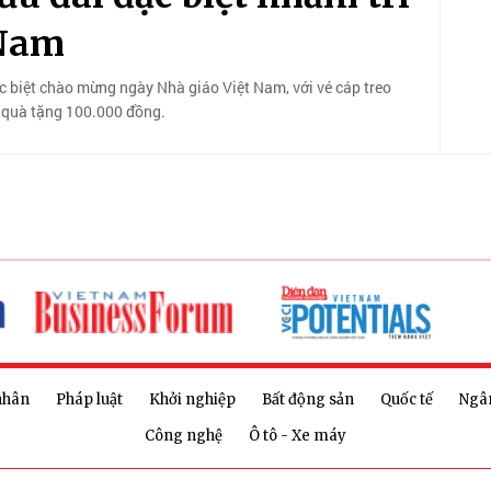
 Nam
c biệt chào mừng ngày Nhà giáo Việt Nam, với vé cáp treo
 quà tặng 100.000 đồng.
nhân
Pháp luật
Khởi nghiệp
Bất động sản
Quốc tế
Ngâ
Công nghệ
Ô tô - Xe máy