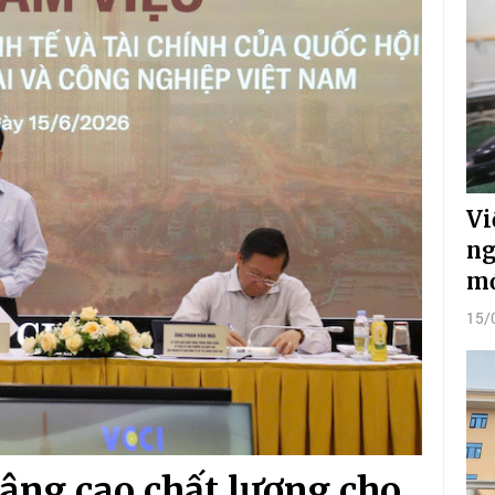
Vi
ng
m
15/
nâng cao chất lượng cho