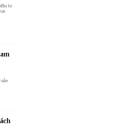
 đầu tư
hơi
 Nam
ự sẵn
sách