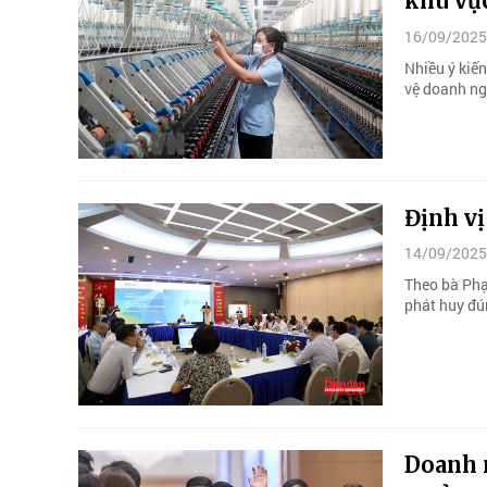
khu vự
16/09/2025
Nhiều ý kiế
vệ doanh ng
Định vị
14/09/2025
Theo bà Phạ
phát huy đú
Doanh n