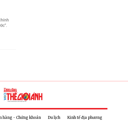
Chính
ớc”.
n hàng - Chứng khoán
Du lịch
Kinh tế địa phương