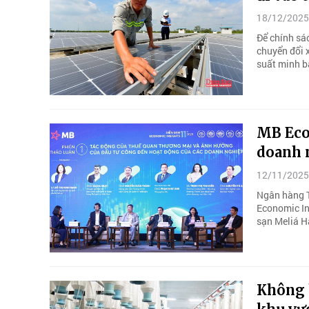
18/12/2025
Để chính sác
chuyển đổi x
suất minh b
MB Eco
doanh 
12/11/2025
Ngân hàng T
Economic In
sạn Meliá H
Không h