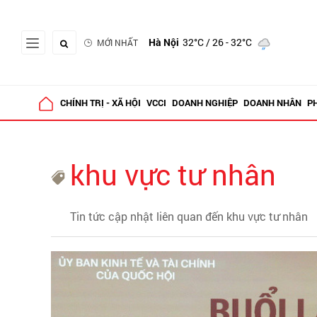
Hà Nội
32°C
/ 26 - 32°C
MỚI NHẤT
CHÍNH TRỊ - XÃ HỘI
VCCI
DOANH NGHIỆP
DOANH NHÂN
P
khu vực tư nhân
Tin tức cập nhật liên quan đến khu vực tư nhân