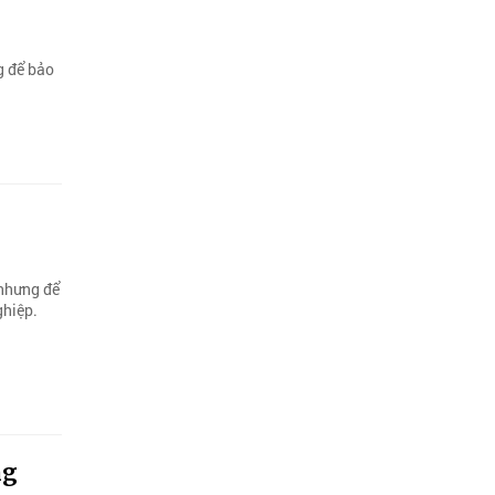
g để bảo
 nhưng để
ghiệp.
ng