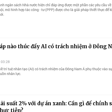
ảnh ngân sách Nhà nước hiện chỉ đáp ứng được một phần các yêu cầu về
 hội, mô hình hợp tác công - tư (PPP) được cho là giải pháp thiết thực để k
ới.
háp nào thúc đẩy AI có trách nhiệm ở Đông
 03:28
ề trí tuệ nhân tạo (AI) có trách nhiệm của Đông Nam Á phụ thuộc vào s
uồn nhân lực.
lãi suất 2% với dự án xanh: Cần gì để chính 
thực tiễn?