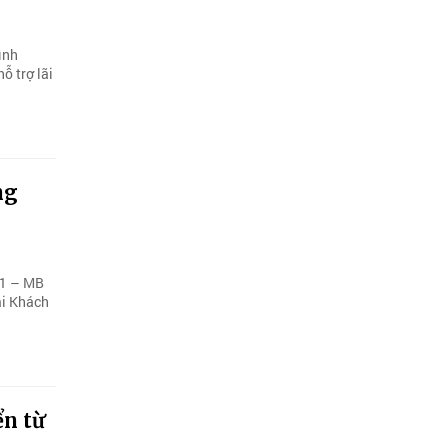
ình
ỗ trợ lãi
ng
11 – MB
ại Khách
ển từ