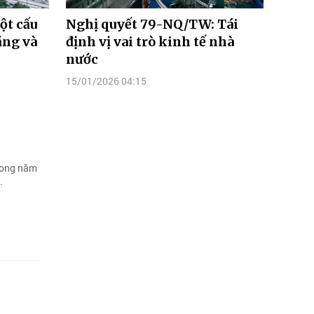
ột cấu
Nghị quyết 79-NQ/TW: Tái
ằng và
định vị vai trò kinh tế nhà
nước
15/01/2026 04:15
trong năm
.