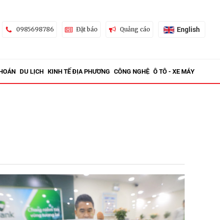
English
0985698786
Đặt báo
Quảng cáo
KHOÁN
DU LỊCH
KINH TẾ ĐỊA PHƯƠNG
CÔNG NGHỆ
Ô TÔ - XE MÁY