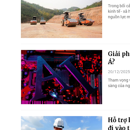
Trong bối c
kinh tế - xã
nguồn lực m
Giải p
Á?
20/12/2025
Tham vọng v
sàng của ng
Hỗ trợ 
đi vào 