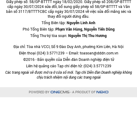
Giấy phép số: 58/GP-BTTTT ngày 18/02/2020. Giấy phép số 208/GP-BTTTT
cấp ngày 30/07/2024 sửa đổi, bổ sung giấy phép số 58/GP-BTTTT và Văn
bản số 3117/BTTTT-CBC cấp ngày 30/07/2024 về việc sửa đổi măng séc và
thay đổi người đứng đầu.
Tổng Biên tập:
Nguyễn Linh Anh
Phó Tổng Biên tập:
Phạm Văn Hùng, Nguyễn Tiến Dũng
Tổng Thư ký tòa soạn:
Nguyễn Thị Thu Hương
Địa chỉ: Tòa nhà VCCI, Số 9 Đào Duy Anh, phường Kim Liên, Hà Nội
Điện thoại (024) 3.5771239 – Email: toasoan@dddn.com.vn
©2016 - Bản quyền của Diễn đàn Doanh nghiệp điện tử
Liên hệ quảng cáo Tạp chí điện tử: (024) 3.5771239
Các trang ngoài sẽ được mở ra ở cửa sổ mới. Tạp chí Diễn đàn Doanh nghiệp không
chịu trách nhiệm nội dung các trang ngoài
POWERED BY
- A PRODUCT OF
ONE
CMS
NEKO