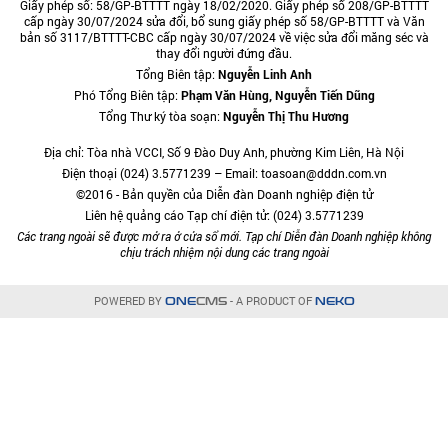
Giấy phép số: 58/GP-BTTTT ngày 18/02/2020. Giấy phép số 208/GP-BTTTT
cấp ngày 30/07/2024 sửa đổi, bổ sung giấy phép số 58/GP-BTTTT và Văn
bản số 3117/BTTTT-CBC cấp ngày 30/07/2024 về việc sửa đổi măng séc và
thay đổi người đứng đầu.
Tổng Biên tập:
Nguyễn Linh Anh
Phó Tổng Biên tập:
Phạm Văn Hùng, Nguyễn Tiến Dũng
Tổng Thư ký tòa soạn:
Nguyễn Thị Thu Hương
Địa chỉ: Tòa nhà VCCI, Số 9 Đào Duy Anh, phường Kim Liên, Hà Nội
Điện thoại (024) 3.5771239 – Email: toasoan@dddn.com.vn
©2016 - Bản quyền của Diễn đàn Doanh nghiệp điện tử
Liên hệ quảng cáo Tạp chí điện tử: (024) 3.5771239
Các trang ngoài sẽ được mở ra ở cửa sổ mới. Tạp chí Diễn đàn Doanh nghiệp không
chịu trách nhiệm nội dung các trang ngoài
POWERED BY
- A PRODUCT OF
ONE
CMS
NEKO