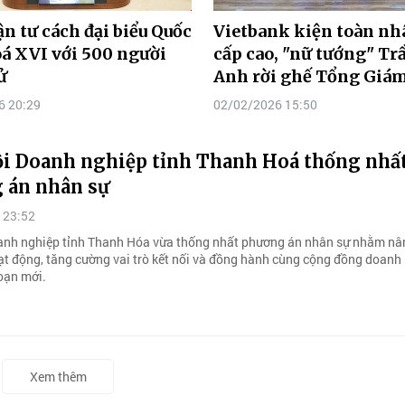
n tư cách đại biểu Quốc
Vietbank kiện toàn nh
á XVI với 500 người
cấp cao, "nữ tướng" Tr
ử
Anh rời ghế Tổng Giám
6 20:29
02/02/2026 15:50
ội Doanh nghiệp tỉnh Thanh Hoá thống nhấ
 án nhân sự
 23:52
anh nghiệp tỉnh Thanh Hóa vừa thống nhất phương án nhân sự nhằm nâ
ạt động, tăng cường vai trò kết nối và đồng hành cùng cộng đồng doanh
đoạn mới.
Xem thêm