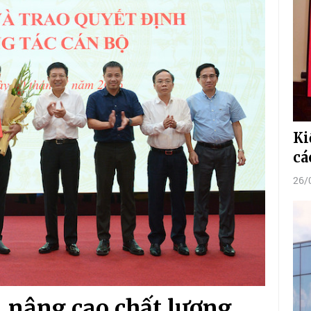
Ki
cá
26/
, nâng cao chất lượng