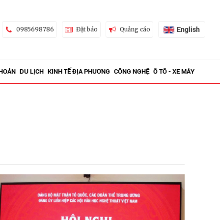
English
0985698786
Đặt báo
Quảng cáo
KHOÁN
DU LỊCH
KINH TẾ ĐỊA PHƯƠNG
CÔNG NGHỆ
Ô TÔ - XE MÁY