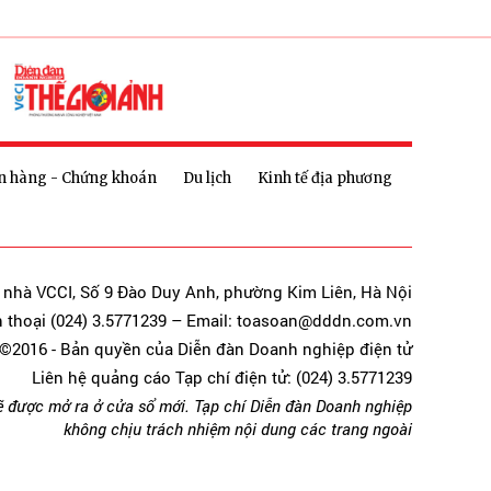
n hàng - Chứng khoán
Du lịch
Kinh tế địa phương
a nhà VCCI, Số 9 Đào Duy Anh, phường Kim Liên, Hà Nội
n thoại (024) 3.5771239 – Email: toasoan@dddn.com.vn
©2016 - Bản quyền của Diễn đàn Doanh nghiệp điện tử
Liên hệ quảng cáo Tạp chí điện tử: (024) 3.5771239
ẽ được mở ra ở cửa sổ mới. Tạp chí Diễn đàn Doanh nghiệp
không chịu trách nhiệm nội dung các trang ngoài