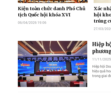
Kiện toàn chức danh Phó Chủ
Xác nhậ
tịch Quốc hội khóa XVI
hội kho
trúng c
06/04/2026 19:06
27/03/202
Hiệp h
phương
11/11/2025
Hiệp hội Do
hiệu quả ho
trong giai 