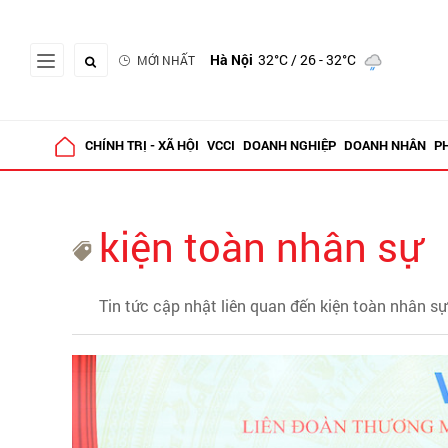
Hà Nội
32°C
/ 26 - 32°C
MỚI NHẤT
CHÍNH TRỊ - XÃ HỘI
VCCI
DOANH NGHIỆP
DOANH NHÂN
P
kiện toàn nhân sự
Tin tức cập nhật liên quan đến kiện toàn nhân sự