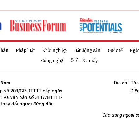
nhân
Pháp luật
Khởi nghiệp
Bất động sản
Quốc tế
Ngâ
Công nghệ
Ô tô - Xe máy
t Nam
Địa chỉ: Tò
ép số 208/GP-BTTTT cấp ngày
Điệ
T và Văn bản số 3117/BTTTT-
 thay đổi người đứng đầu.
Các trang ngoài s