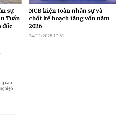
ân sự
NCB kiện toàn nhân sự và
ần Tuấn
chốt kế hoạch tăng vốn năm
 đốc
2026
24/12/2025 17:31
t
ng cao
 nghiệp