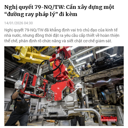
Nghị quyết 79-NQ/TW: Cần xây dựng một
“đường ray pháp lý” đi kèm
14/01/2026 04:30
Nghị quyết 79-NQ/TW đã khẳng định vai trò chủ đạo của kinh tế
nhà nước, nhưng đồng thời đặt ra yêu cầu cấp thiết về hoàn thiện
thể chế, phân định rõ chức năng và siết chặt cơ chế giám sát.