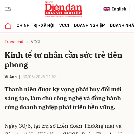
English
CHÍNH TRỊ - XÃ HỘI
VCCI
DOANH NGHIỆP
DOANH NH
bình luận
Trang chủ
VCCI
Kinh tế tư nhân cần sức trẻ tiên
phong
Vi Anh
30/06/2026 21:53
Thanh niên được kỳ vọng phát huy đổi mới
sáng tạo, làm chủ công nghệ và đồng hành
Hủy
G
cùng doanh nghiệp phát triển bền vững.
Ngày 30/6, tại trụ sở Liên đoàn Thương mại và