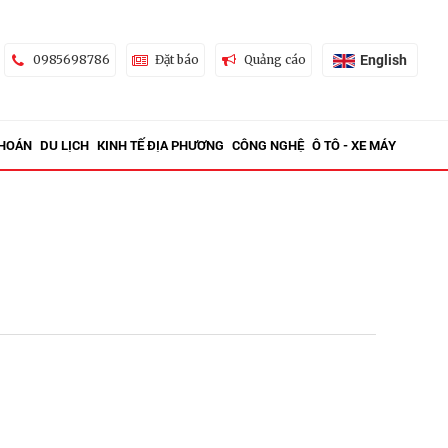
English
0985698786
Đặt báo
Quảng cáo
KHOÁN
DU LỊCH
KINH TẾ ĐỊA PHƯƠNG
CÔNG NGHỆ
Ô TÔ - XE MÁY