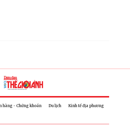
n hàng - Chứng khoán
Du lịch
Kinh tế địa phương