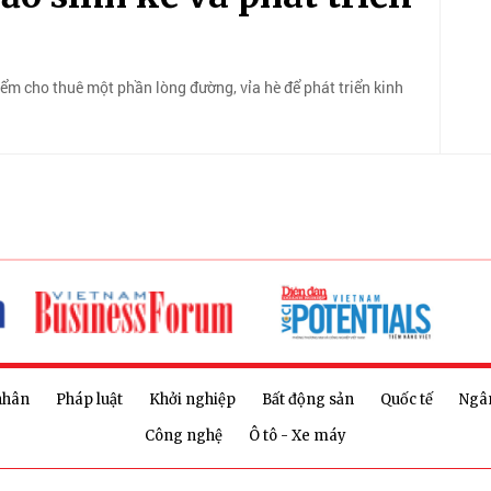
 điểm cho thuê một phần lòng đường, vỉa hè để phát triển kinh
nhân
Pháp luật
Khởi nghiệp
Bất động sản
Quốc tế
Ngâ
Công nghệ
Ô tô - Xe máy