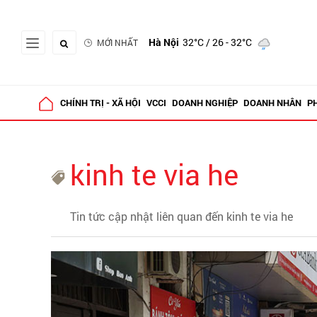
Hà Nội
32°C
/ 26 - 32°C
MỚI NHẤT
CHÍNH TRỊ - XÃ HỘI
VCCI
DOANH NGHIỆP
DOANH NHÂN
P
kinh te via he
Tin tức cập nhật liên quan đến kinh te via he