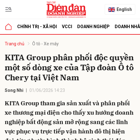
English
CHÍNH TRỊ - XÃ HỘI
VCCI
DOANH NGHIỆP
DOANH NH
bình luận
Trang chủ
Ô tô - Xe máy
KITA Group phân phối độc quyền
một số dòng xe của Tập đoàn Ô tô
Chery tại Việt Nam
Song Nhi
01/06/2026 14:23
KITA Group tham gia sản xuất và phân phối
Hủy
G
xe thương mại điện cho thấy xu hướng doanh
nghiệp bất động sản mở rộng sang các lĩnh
vực phục vụ trực tiếp vận hành đô thị hiện