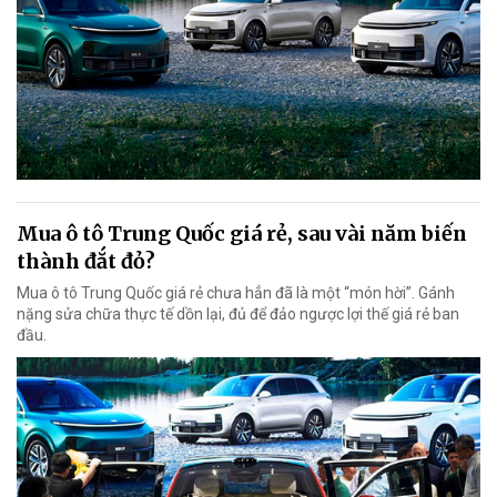
Mua ô tô Trung Quốc giá rẻ, sau vài năm biến
thành đắt đỏ?
Mua ô tô Trung Quốc giá rẻ chưa hẳn đã là một “món hời”. Gánh
nặng sửa chữa thực tế dồn lại, đủ để đảo ngược lợi thế giá rẻ ban
đầu.