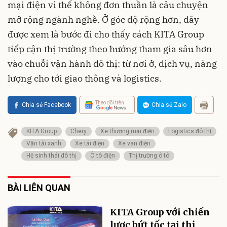
mại điện vì thế không đơn thuần là câu chuyện
mở rộng ngành nghề. Ở góc độ rộng hơn, đây
được xem là bước đi cho thấy cách KITA Group
tiếp cận thị trường theo hướng tham gia sâu hơn
vào chuỗi vận hành đô thị: từ nơi ở, dịch vụ, năng
lượng cho tới giao thông và logistics.
Theo dõi trên
Chia sẻ Facebook
Chia sẻ Zalo
KITA Group
Chery
Xe thương mại điện
Logistics đô thị
Vận tải xanh
Xe tải điện
Xe van điện
Hệ sinh thái đô thị
Ô tô điện
Thị trường ô tô
BÀI LIÊN QUAN
KITA Group với chiến
lược bứt tốc tại thị