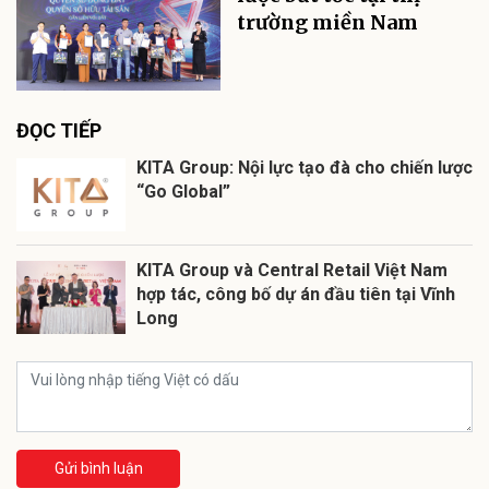
trường miền Nam
ĐỌC TIẾP
KITA Group: Nội lực tạo đà cho chiến lược
“Go Global”
KITA Group và Central Retail Việt Nam
hợp tác, công bố dự án đầu tiên tại Vĩnh
Long
Gửi bình luận