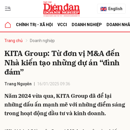
English
CHÍNH TRỊ - XÃ HỘI
VCCI
DOANH NGHIỆP
DOANH NH
bình luận
Trang chủ
Doanh nghiệp
KITA Group: Từ đơn vị M&A đến
Nhà kiến tạo những dự án “đình
đám”
Trang Nguyễn
16/01/2025 09:36
Năm 2024 vừa qua, KITA Group đã để lại
Hủy
G
những dấu ấn mạnh mẽ với những điểm sáng
trong hoạt động đầu tư và kinh doanh.