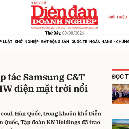
GIỚI THIỆU
bình luận
Thứ Bảy,
08/08/2026
P LUẬT
KHỞI NGHIỆP
BẤT ĐỘNG SẢN
QUỐC TẾ
NGÂN HÀNG - CHỨN
ợp tác Samsung C&T
ĐỌC T
MW điện mặt trời nổi
Hủy
G
Seoul, Hàn Quốc, trong khuôn khổ Diễn
n Quốc, Tập đoàn KN Holdings đã trao