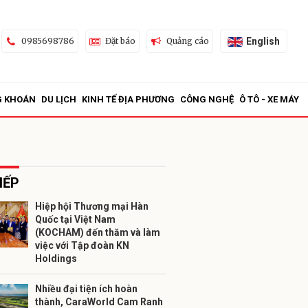
English
0985698786
Đặt báo
Quảng cáo
G KHOÁN
DU LỊCH
KINH TẾ ĐỊA PHƯƠNG
CÔNG NGHỆ
Ô TÔ - XE MÁY
IẾP
Hiệp hội Thương mại Hàn
Quốc tại Việt Nam
ửi
(KOCHAM) đến thăm và làm
việc với Tập đoàn KN
Holdings
Nhiều đại tiện ích hoàn
thành, CaraWorld Cam Ranh