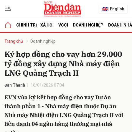
English
CHÍNH TRỊ - XÃ HỘI
VCCI
DOANH NGHIỆP
DOANH NH
bình luận
Trang chủ
Doanh nghiệp
Ký hợp đồng cho vay hơn 29.000
tỷ đồng xây dựng Nhà máy điện
LNG Quảng Trạch II
Đan Thanh
16/01/2026 07:04
EVN vừa ký kết hợp đồng cho vay Dự án
Hủy
G
thành phần 1 - Nhà máy điện thuộc Dự án
Nhà máy Nhiệt điện LNG Quảng Trạch II với
liên danh 04 ngân hàng thương mại nhà