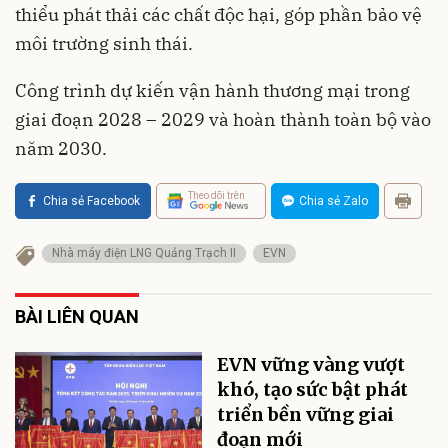
thiểu phát thải các chất độc hại, góp phần bảo vệ
môi trường sinh thái.
Công trình dự kiến vận hành thương mại trong
giai đoạn 2028 – 2029 và hoàn thành toàn bộ vào
năm 2030.
Theo dõi trên
Chia sẻ Facebook
Chia sẻ Zalo
Nhà máy điện LNG Quảng Trạch II
EVN
BÀI LIÊN QUAN
EVN vững vàng vượt
khó, tạo sức bật phát
triển bền vững giai
đoạn mới