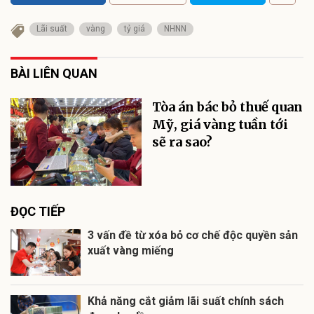
Lãi suất
vàng
tỷ giá
NHNN
BÀI LIÊN QUAN
Tòa án bác bỏ thuế quan
Mỹ, giá vàng tuần tới
sẽ ra sao?
ĐỌC TIẾP
3 vấn đề từ xóa bỏ cơ chế độc quyền sản
xuất vàng miếng
Khả năng cắt giảm lãi suất chính sách