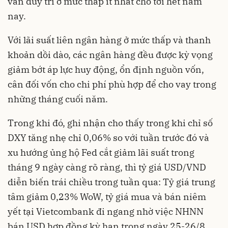
vẫn duy trì ở mức thấp ít nhất cho tới hết năm
nay.
Với lãi suất liên ngân hàng ở mức thấp và thanh
khoản dồi dào, các ngân hàng đều được kỳ vọng
giảm bớt áp lực huy động, ổn định nguồn vốn,
cân đối vốn cho chi phí phù hợp để cho vay trong
những tháng cuối năm.
Trong khi đó, ghi nhận cho thấy trong khi chỉ số
DXY tăng nhẹ chỉ 0,06% so với tuần trước đó và
xu hướng ủng hộ Fed cắt giảm lãi suất trong
tháng 9 ngày càng rõ ràng, thì tỷ giá USD/VND
diễn biến trái chiều trong tuần qua: Tỷ giá trung
tâm giảm 0,23% WoW, tỷ giá mua và bán niêm
yết tại Vietcombank đi ngang nhờ việc NHNN
bán USD hợp đồng kỳ hạn trong ngày 25-26/8.