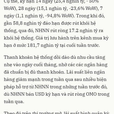
Cụ thể, kỳ hạn 14 ngày (25,4 nghìn tỷ, - 50%
WoW), 28 ngày (15,1 nghìn tỷ, -23,6% WoW), 7
ngày (1,1 nghìn tỷ, -94,8% WoW). Trong khi đó,
gần 58,8 nghìn tỷ đáo hạn được rút khỏi hệ
thống, qua đó, NHNN rút ròng 17.2 nghìn tỷ ra
khỏi hệ thống. Giá trị lưu hành trên kênh mua kỳ
hạn ở mức 181,7 nghìn tỷ tại cuối tuần trước.
Thanh khoản hệ thống dồi dào dù nhu cầu tăng
nhẹ vào ngày cuối tháng, nhờ các các ngân hàng
đã chuẩn bị đủ thanh khoản. Lãi suất liên ngân
hàng giảm mạnh trong tuần qua sau nhiều biện
pháp hỗ trợ từ NHNN trong những tuần trước đó,
dù NHNN bán USD kỳ hạn và rút ròng OMO trong
tuần qua.
Theo đó trên thị trường mở, lãi suất bình quân kỳ