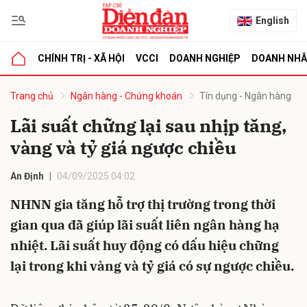
English
CHÍNH TRỊ - XÃ HỘI
VCCI
DOANH NGHIỆP
DOANH NH
bình luận
Trang chủ
Ngân hàng - Chứng khoán
Tín dụng - Ngân hàng
Lãi suất chững lại sau nhịp tăng,
vàng và tỷ giá ngược chiều
An Định
04/09/2025 04:02
NHNN gia tăng hỗ trợ thị trường trong thời
gian qua đã giúp lãi suất liên ngân hàng hạ
Hủy
G
nhiệt. Lãi suất huy động có dấu hiệu chững
lại trong khi vàng và tỷ giá có sự ngược chiều.