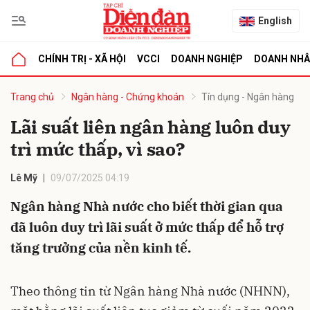
English
CHÍNH TRỊ - XÃ HỘI
VCCI
DOANH NGHIỆP
DOANH NH
bình luận
Trang chủ
Ngân hàng - Chứng khoán
Tín dụng - Ngân hàng
Lãi suất liên ngân hàng luôn duy
trì mức thấp, vì sao?
Lê Mỹ
09/07/2025 04:19
Ngân hàng Nhà nước cho biết thời gian qua
đã luôn duy trì lãi suất ở mức thấp để hỗ trợ
Hủy
G
tăng trưởng của nền kinh tế.
Theo thông tin từ Ngân hàng Nhà nước (NHNN),