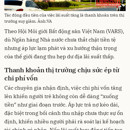
Tác động đầu tiên của việc lãi suất tăng là thanh khoản trên thị
trường suy giảm. Ảnh:VA
Theo Hội Môi giới Bất động sản Việt Nam (VARS),
dù Ngân hàng Nhà nước chưa thắt chặt tiền tệ
nhưng áp lực lạm phát và xu hướng thận trọng
của thế giới đang thu hẹp dư địa lãi suất thấp.
Thanh khoản thị trường chịu sức ép từ
chi phí vốn
Các chuyên gia nhận định, việc chi phí vốn tăng
lên khiến người trẻ không còn dễ dàng “xuống
tiền” như giai đoạn trước. Áp lực trả nợ kéo dài,
đặc biệt trong bối cảnh thu nhập chưa thực sự ổn
định, khiến nhiều người phải rà soát lại kế hoạch
tài chính cá nhân. Nếu lãi suất huy động tiếp tục