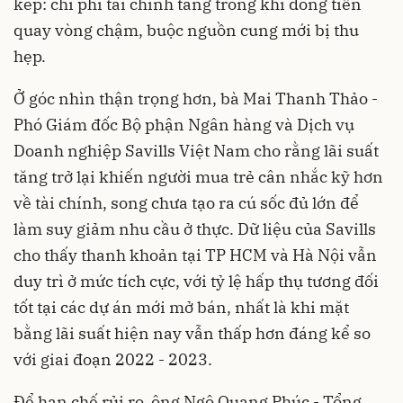
kép: chi phí tài chính tăng trong khi dòng tiền
quay vòng chậm, buộc nguồn cung mới bị thu
hẹp.
Ở góc nhìn thận trọng hơn, bà Mai Thanh Thảo -
Phó Giám đốc Bộ phận Ngân hàng và Dịch vụ
Doanh nghiệp Savills Việt Nam cho rằng lãi suất
tăng trở lại khiến người mua trẻ cân nhắc kỹ hơn
về tài chính, song chưa tạo ra cú sốc đủ lớn để
làm suy giảm nhu cầu ở thực. Dữ liệu của Savills
cho thấy thanh khoản tại TP HCM và Hà Nội vẫn
duy trì ở mức tích cực, với tỷ lệ hấp thụ tương đối
tốt tại các dự án mới mở bán, nhất là khi mặt
bằng lãi suất hiện nay vẫn thấp hơn đáng kể so
với giai đoạn 2022 - 2023.
Để hạn chế rủi ro, ông Ngô Quang Phúc - Tổng