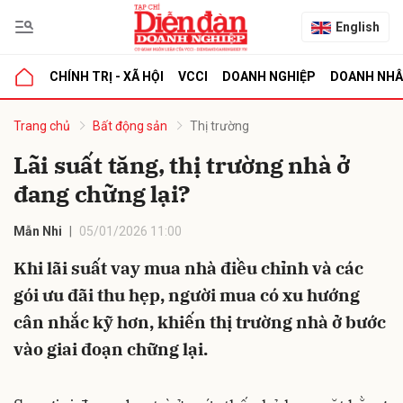
English
CHÍNH TRỊ - XÃ HỘI
VCCI
DOANH NGHIỆP
DOANH NH
bình luận
Trang chủ
Bất động sản
Thị trường
Lãi suất tăng, thị trường nhà ở
đang chững lại?
Mẫn Nhi
05/01/2026 11:00
Khi lãi suất vay mua nhà điều chỉnh và các
gói ưu đãi thu hẹp, người mua có xu hướng
Hủy
G
cân nhắc kỹ hơn, khiến thị trường nhà ở bước
vào giai đoạn chững lại.