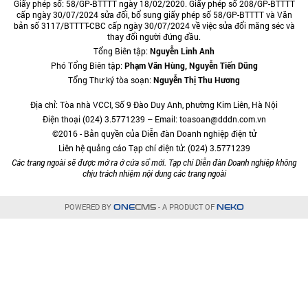
Giấy phép số: 58/GP-BTTTT ngày 18/02/2020. Giấy phép số 208/GP-BTTTT
cấp ngày 30/07/2024 sửa đổi, bổ sung giấy phép số 58/GP-BTTTT và Văn
bản số 3117/BTTTT-CBC cấp ngày 30/07/2024 về việc sửa đổi măng séc và
thay đổi người đứng đầu.
Tổng Biên tập:
Nguyễn Linh Anh
Phó Tổng Biên tập:
Phạm Văn Hùng, Nguyễn Tiến Dũng
Tổng Thư ký tòa soạn:
Nguyễn Thị Thu Hương
Địa chỉ: Tòa nhà VCCI, Số 9 Đào Duy Anh, phường Kim Liên, Hà Nội
Điện thoại (024) 3.5771239 – Email: toasoan@dddn.com.vn
©2016 - Bản quyền của Diễn đàn Doanh nghiệp điện tử
Liên hệ quảng cáo Tạp chí điện tử: (024) 3.5771239
Các trang ngoài sẽ được mở ra ở cửa sổ mới. Tạp chí Diễn đàn Doanh nghiệp không
chịu trách nhiệm nội dung các trang ngoài
POWERED BY
- A PRODUCT OF
ONE
CMS
NEKO