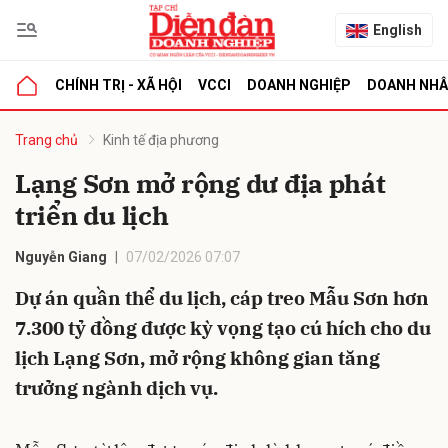
English
CHÍNH TRỊ - XÃ HỘI
VCCI
DOANH NGHIỆP
DOANH NH
bình luận
Trang chủ
Kinh tế địa phương
Lạng Sơn mở rộng dư địa phát
triển du lịch
Nguyễn Giang
07/02/2026 07:07
Dự án quần thể du lịch, cáp treo Mẫu Sơn hơn
7.300 tỷ đồng được kỳ vọng tạo cú hích cho du
Hủy
G
lịch Lạng Sơn, mở rộng không gian tăng
trưởng ngành dịch vụ.