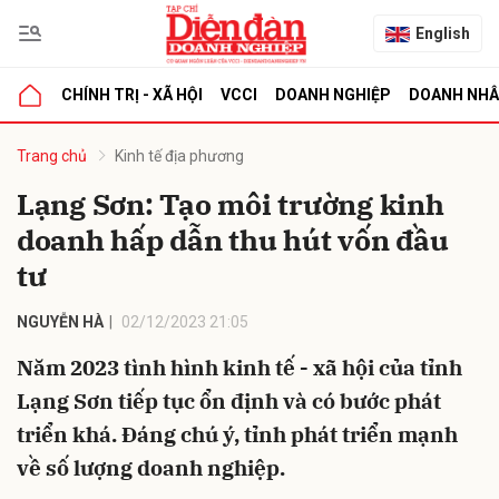
English
CHÍNH TRỊ - XÃ HỘI
VCCI
DOANH NGHIỆP
DOANH NH
bình luận
Trang chủ
Kinh tế địa phương
Lạng Sơn: Tạo môi trường kinh
doanh hấp dẫn thu hút vốn đầu
tư
NGUYỄN HÀ
02/12/2023 21:05
Năm 2023 tình hình kinh tế - xã hội của tỉnh
Hủy
G
Lạng Sơn tiếp tục ổn định và có bước phát
triển khá. Đáng chú ý, tỉnh phát triển mạnh
về số lượng doanh nghiệp.