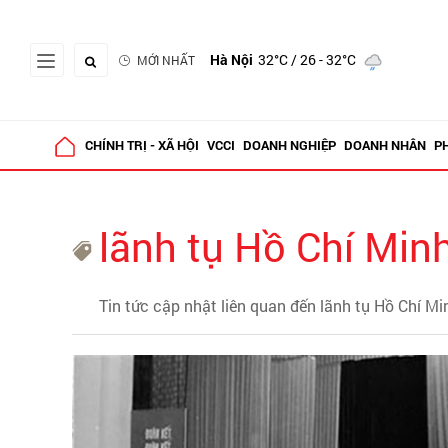
Hà Nội
32°C
/ 26 - 32°C
MỚI NHẤT
CHÍNH TRỊ - XÃ HỘI
VCCI
DOANH NGHIỆP
DOANH NHÂN
P
lãnh tụ Hồ Chí Min
Tin tức cập nhật liên quan đến lãnh tụ Hồ Chí Mi