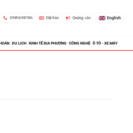
English
0985698786
Đặt báo
Quảng cáo
KHOÁN
DU LỊCH
KINH TẾ ĐỊA PHƯƠNG
CÔNG NGHỆ
Ô TÔ - XE MÁY