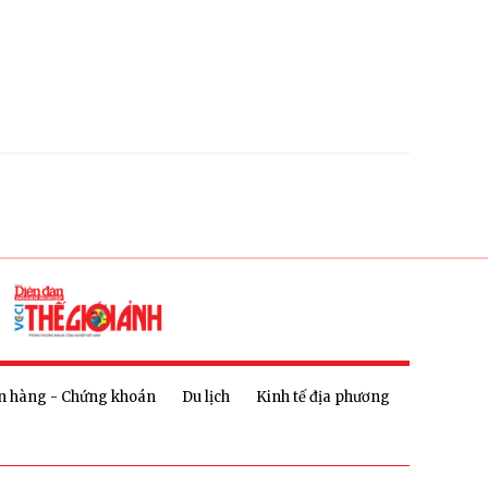
n hàng - Chứng khoán
Du lịch
Kinh tế địa phương