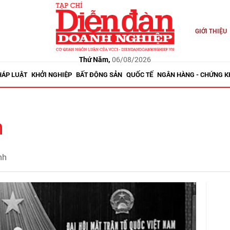
GIỚI THIỆU
Thứ Năm,
06/08/2026
HÁP LUẬT
KHỞI NGHIỆP
BẤT ĐỘNG SẢN
QUỐC TẾ
NGÂN HÀNG - CHỨNG 
h
nh