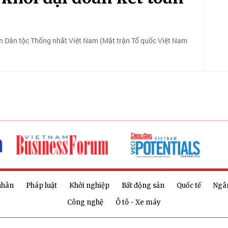
ận Dân tộc Thống nhất Việt Nam (Mặt trận Tổ quốc Việt Nam
nhân
Pháp luật
Khởi nghiệp
Bất động sản
Quốc tế
Ngâ
Công nghệ
Ô tô - Xe máy