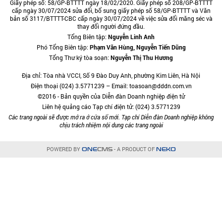
Giấy phép số: 58/GP-BTTTT ngày 18/02/2020. Giấy phép số 208/GP-BTTTT
cấp ngày 30/07/2024 sửa đổi, bổ sung giấy phép số 58/GP-BTTTT và Văn
bản số 3117/BTTTT-CBC cấp ngày 30/07/2024 về việc sửa đổi măng séc và
thay đổi người đứng đầu.
Tổng Biên tập:
Nguyễn Linh Anh
Phó Tổng Biên tập:
Phạm Văn Hùng, Nguyễn Tiến Dũng
Tổng Thư ký tòa soạn:
Nguyễn Thị Thu Hương
Địa chỉ: Tòa nhà VCCI, Số 9 Đào Duy Anh, phường Kim Liên, Hà Nội
Điện thoại (024) 3.5771239 – Email: toasoan@dddn.com.vn
©2016 - Bản quyền của Diễn đàn Doanh nghiệp điện tử
Liên hệ quảng cáo Tạp chí điện tử: (024) 3.5771239
Các trang ngoài sẽ được mở ra ở cửa sổ mới. Tạp chí Diễn đàn Doanh nghiệp không
chịu trách nhiệm nội dung các trang ngoài
POWERED BY
- A PRODUCT OF
ONE
CMS
NEKO