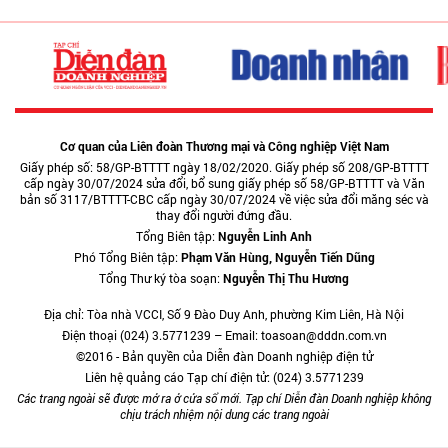
Cơ quan của Liên đoàn Thương mại và Công nghiệp Việt Nam
Giấy phép số: 58/GP-BTTTT ngày 18/02/2020. Giấy phép số 208/GP-BTTTT
cấp ngày 30/07/2024 sửa đổi, bổ sung giấy phép số 58/GP-BTTTT và Văn
bản số 3117/BTTTT-CBC cấp ngày 30/07/2024 về việc sửa đổi măng séc và
thay đổi người đứng đầu.
Tổng Biên tập:
Nguyễn Linh Anh
Phó Tổng Biên tập:
Phạm Văn Hùng, Nguyễn Tiến Dũng
Tổng Thư ký tòa soạn:
Nguyễn Thị Thu Hương
Địa chỉ: Tòa nhà VCCI, Số 9 Đào Duy Anh, phường Kim Liên, Hà Nội
Điện thoại (024) 3.5771239 – Email: toasoan@dddn.com.vn
©2016 - Bản quyền của Diễn đàn Doanh nghiệp điện tử
Liên hệ quảng cáo Tạp chí điện tử: (024) 3.5771239
Các trang ngoài sẽ được mở ra ở cửa sổ mới. Tạp chí Diễn đàn Doanh nghiệp không
chịu trách nhiệm nội dung các trang ngoài