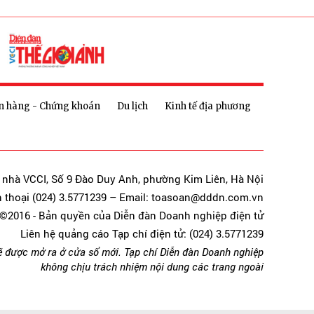
n hàng - Chứng khoán
Du lịch
Kinh tế địa phương
a nhà VCCI, Số 9 Đào Duy Anh, phường Kim Liên, Hà Nội
n thoại (024) 3.5771239 – Email: toasoan@dddn.com.vn
©2016 - Bản quyền của Diễn đàn Doanh nghiệp điện tử
Liên hệ quảng cáo Tạp chí điện tử: (024) 3.5771239
ẽ được mở ra ở cửa sổ mới. Tạp chí Diễn đàn Doanh nghiệp
không chịu trách nhiệm nội dung các trang ngoài