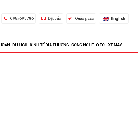
English
0985698786
Đặt báo
Quảng cáo
KHOÁN
DU LỊCH
KINH TẾ ĐỊA PHƯƠNG
CÔNG NGHỆ
Ô TÔ - XE MÁY