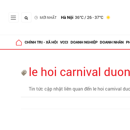
Hà Nội
36°C
/ 26 - 37°C
MỚI NHẤT
CHÍNH TRỊ - XÃ HỘI
VCCI
DOANH NGHIỆP
DOANH NHÂN
P
le hoi carnival duo
Tin tức cập nhật liên quan đến le hoi carnival d