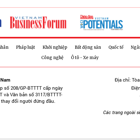
nhân
Pháp luật
Khởi nghiệp
Bất động sản
Quốc tế
Ngâ
Công nghệ
Ô tô - Xe máy
t Nam
Địa chỉ: Tò
ép số 208/GP-BTTTT cấp ngày
Điệ
T và Văn bản số 3117/BTTTT-
 thay đổi người đứng đầu.
Các trang ngoài s