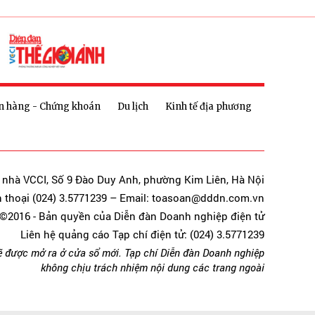
n hàng - Chứng khoán
Du lịch
Kinh tế địa phương
a nhà VCCI, Số 9 Đào Duy Anh, phường Kim Liên, Hà Nội
n thoại (024) 3.5771239 – Email: toasoan@dddn.com.vn
©2016 - Bản quyền của Diễn đàn Doanh nghiệp điện tử
Liên hệ quảng cáo Tạp chí điện tử: (024) 3.5771239
ẽ được mở ra ở cửa sổ mới. Tạp chí Diễn đàn Doanh nghiệp
không chịu trách nhiệm nội dung các trang ngoài