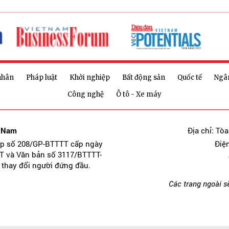
nhân
Pháp luật
Khởi nghiệp
Bất động sản
Quốc tế
Ngâ
Công nghệ
Ô tô - Xe máy
t Nam
Địa chỉ: Tò
ép số 208/GP-BTTTT cấp ngày
Điệ
T và Văn bản số 3117/BTTTT-
 thay đổi người đứng đầu.
Các trang ngoài s