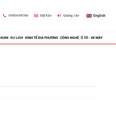
English
0985698786
Đặt báo
Quảng cáo
KHOÁN
DU LỊCH
KINH TẾ ĐỊA PHƯƠNG
CÔNG NGHỆ
Ô TÔ - XE MÁY