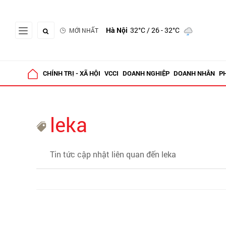
Hà Nội
32°C
/ 26 - 32°C
MỚI NHẤT
CHÍNH TRỊ - XÃ HỘI
VCCI
DOANH NGHIỆP
DOANH NHÂN
P
leka
Tin tức cập nhật liên quan đến leka