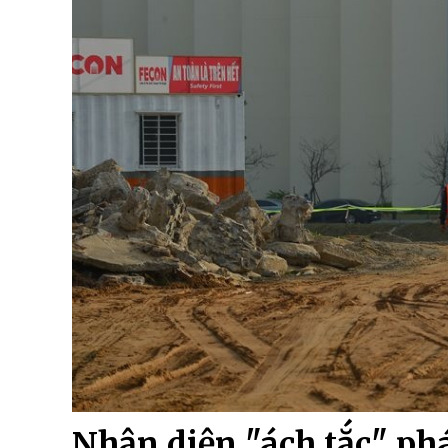
Nhận diện "ách tắc" ph