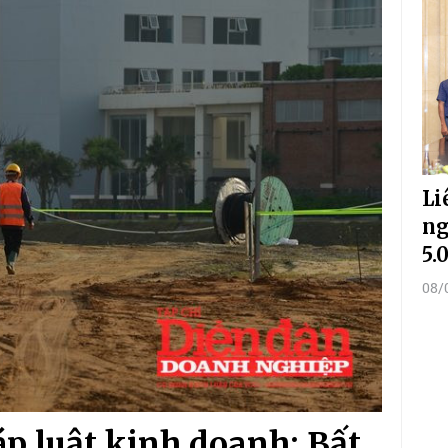
Li
ng
5.
08/
áp luật kinh doanh: Bất