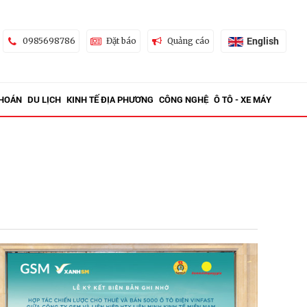
English
0985698786
Đặt báo
Quảng cáo
KHOÁN
DU LỊCH
KINH TẾ ĐỊA PHƯƠNG
CÔNG NGHỆ
Ô TÔ - XE MÁY