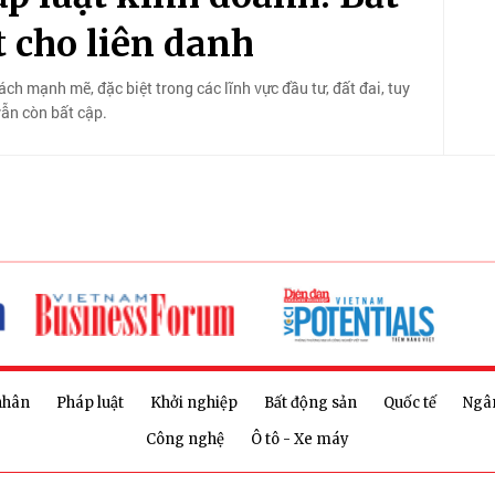
t cho liên danh
h mạnh mẽ, đặc biệt trong các lĩnh vực đầu tư, đất đai, tuy
vẫn còn bất cập.
nhân
Pháp luật
Khởi nghiệp
Bất động sản
Quốc tế
Ngâ
Công nghệ
Ô tô - Xe máy