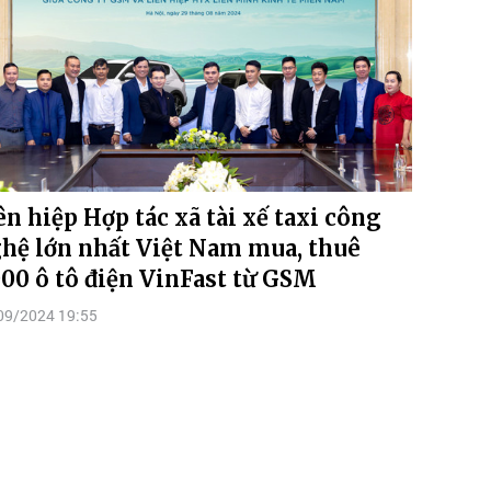
ên hiệp Hợp tác xã tài xế taxi công
hệ lớn nhất Việt Nam mua, thuê
000 ô tô điện VinFast từ GSM
09/2024 19:55