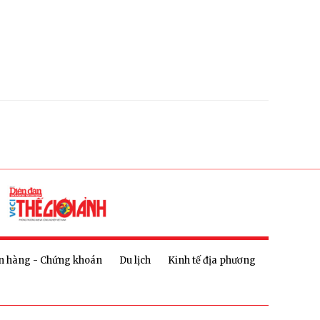
n hàng - Chứng khoán
Du lịch
Kinh tế địa phương