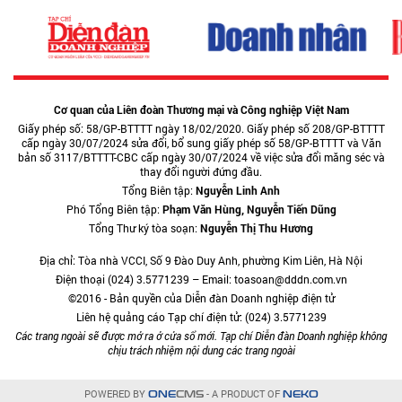
Cơ quan của Liên đoàn Thương mại và Công nghiệp Việt Nam
Giấy phép số: 58/GP-BTTTT ngày 18/02/2020. Giấy phép số 208/GP-BTTTT
cấp ngày 30/07/2024 sửa đổi, bổ sung giấy phép số 58/GP-BTTTT và Văn
bản số 3117/BTTTT-CBC cấp ngày 30/07/2024 về việc sửa đổi măng séc và
thay đổi người đứng đầu.
Tổng Biên tập:
Nguyễn Linh Anh
Phó Tổng Biên tập:
Phạm Văn Hùng, Nguyễn Tiến Dũng
Tổng Thư ký tòa soạn:
Nguyễn Thị Thu Hương
Địa chỉ: Tòa nhà VCCI, Số 9 Đào Duy Anh, phường Kim Liên, Hà Nội
Điện thoại (024) 3.5771239 – Email: toasoan@dddn.com.vn
©2016 - Bản quyền của Diễn đàn Doanh nghiệp điện tử
Liên hệ quảng cáo Tạp chí điện tử: (024) 3.5771239
Các trang ngoài sẽ được mở ra ở cửa sổ mới. Tạp chí Diễn đàn Doanh nghiệp không
chịu trách nhiệm nội dung các trang ngoài
POWERED BY
- A PRODUCT OF
ONE
CMS
NEKO