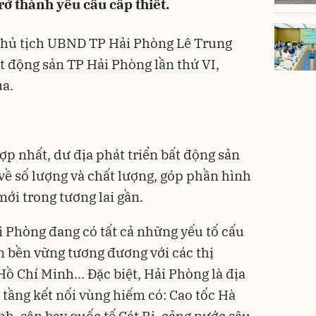
rở thành yêu cầu cấp thiết.
Chủ tịch UBND TP Hải Phòng Lê Trung
ất động sản TP Hải Phòng lần thứ VI,
a.
ợp nhất, dư địa phát triển bất động sản
 về số lượng và chất lượng, góp phần hình
ới trong tương lai gần.
i Phòng đang có tất cả những yếu tố cấu
n bền vững tương đương với các thị
ồ Chí Minh... Đặc biệt, Hải Phòng là địa
tầng kết nối vùng hiếm có: Cao tốc Hà
h, sân bay quốc tế Cát Bi, cảng nước sâu