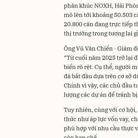
phân khúc NOXH, Hải Phòng
mô lên tới khoảng 50.503 că
20.800 căn đang trực tiếp t
thị trường trong tương lai g
Ông Vũ Văn Chiến - Giám đố
“Từ cuối năm 2025 trở lại đ
biến rõ rệt. Cụ thể, người
đã bắt đầu dựa trên cơ sở d
Chính vì vậy, các chủ đầu t
lượng các dự án để tránh bị
Tuy nhiên, cùng với cơ hội,
thức như áp lực vốn vay, ch
phù hợp với nhu cầu thực v
còn hạn chế.