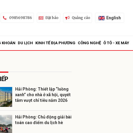
English
0985698786
Đặt báo
Quảng cáo
G KHOÁN
DU LỊCH
KINH TẾ ĐỊA PHƯƠNG
CÔNG NGHỆ
Ô TÔ - XE MÁY
IẾP
Hải Phòng: Thiết lập “luồng
xanh” cho nhà ở xã hội, quyết
ửi
tâm vượt chỉ tiêu năm 2026
Hải Phòng: Chủ động giải bài
toán cao điểm du lịch hè