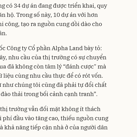
 có 34 dự án đang được triển khai, quy
n hộ. Trong số này, 10 dự án với hơn
hi công, tạo ra nguồn cung dồi dào cho
ần.
c Công ty Cổ phần Alpha Land bày tỏ:
ây, nhu cầu của thị trường có sự chuyển
 mua đã không còn tâm lý “đánh cược" mà
ữ liệu cùng nhu cầu thực để có rót vốn.
ư như chúng tôi cũng đã phải tự đổi chất
 đào thải trong bối cảnh cạnh tranh”.
 thị trường vẫn đối mặt không ít thách
i phí đầu vào tăng cao, thiếu nguồn cung
à khả năng tiếp cận nhà ở của người dân