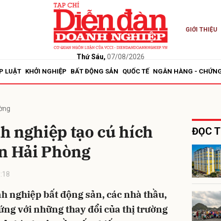
GIỚI THIỆU
bình luận
Thứ Sáu,
07/08/2026
P LUẬT
KHỞI NGHIỆP
BẤT ĐỘNG SẢN
QUỐC TẾ
NGÂN HÀNG - CHỨN
ường
h nghiệp tạo cú hích
ĐỌC T
ản Hải Phòng
Hủy
G
:18
nh nghiệp bất động sản, các nhà thầu,
 ứng với những thay đổi của thị trường