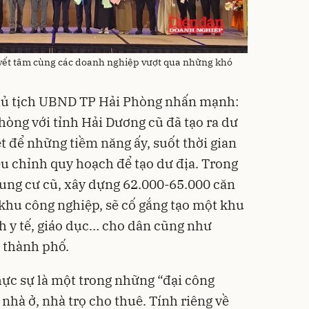
yết tâm cùng các doanh nghiệp vượt qua những khó
hủ tịch UBND TP Hải Phòng nhấn mạnh:
hòng với tỉnh Hải Dương cũ đã tạo ra dư
iệt để những tiềm năng ấy, suốt thời gian
u chỉnh quy hoạch để tạo dư địa. Trong
chung cư cũ, xây dựng 62.000-65.000 căn
 khu công nghiệp, sẽ cố gắng tạo một khu
ch y tế, giáo dục… cho dân cũng như
n thành phố.
hực sự là một trong những “đại công
 nhà ở, nhà trọ cho thuê. Tính riêng về