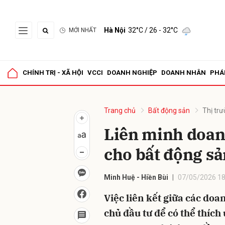
Hà Nội
32°C
/ 26 - 32°C
MỚI NHẤT
Gửi 
CHÍNH TRỊ - XÃ HỘI
VCCI
DOANH NGHIỆP
DOANH NHÂN
PHÁ
Trang chủ
Bất động sản
Thị tr
Liên minh doan
cho bất động s
Minh Huệ - Hiền Bùi
07/05/2026 18
Việc liên kết giữa các doa
chủ đầu tư để có thể thích