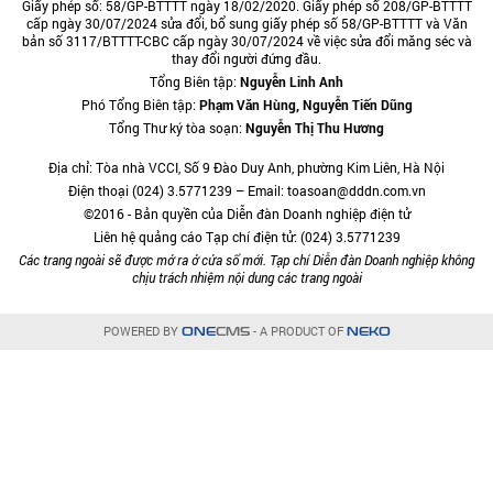
Giấy phép số: 58/GP-BTTTT ngày 18/02/2020. Giấy phép số 208/GP-BTTTT
cấp ngày 30/07/2024 sửa đổi, bổ sung giấy phép số 58/GP-BTTTT và Văn
bản số 3117/BTTTT-CBC cấp ngày 30/07/2024 về việc sửa đổi măng séc và
thay đổi người đứng đầu.
Tổng Biên tập:
Nguyễn Linh Anh
Phó Tổng Biên tập:
Phạm Văn Hùng, Nguyễn Tiến Dũng
Tổng Thư ký tòa soạn:
Nguyễn Thị Thu Hương
Địa chỉ: Tòa nhà VCCI, Số 9 Đào Duy Anh, phường Kim Liên, Hà Nội
Điện thoại (024) 3.5771239 – Email: toasoan@dddn.com.vn
©2016 - Bản quyền của Diễn đàn Doanh nghiệp điện tử
Liên hệ quảng cáo Tạp chí điện tử: (024) 3.5771239
Các trang ngoài sẽ được mở ra ở cửa sổ mới. Tạp chí Diễn đàn Doanh nghiệp không
chịu trách nhiệm nội dung các trang ngoài
POWERED BY
- A PRODUCT OF
ONE
CMS
NEKO