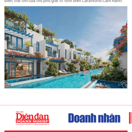
biển, trái tim của thủ phủ giải trí vịnh biển CaraWorld Cam Ranh.