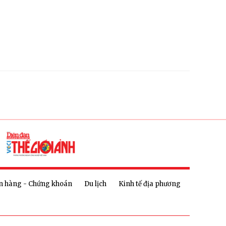
n hàng - Chứng khoán
Du lịch
Kinh tế địa phương