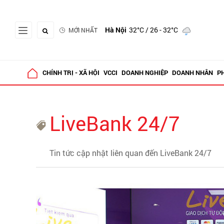
Hà Nội
32°C
/ 26 - 32°C
MỚI NHẤT
CHÍNH TRỊ - XÃ HỘI
VCCI
DOANH NGHIỆP
DOANH NHÂN
P
LiveBank 24/7
Tin tức cập nhật liên quan đến LiveBank 24/7