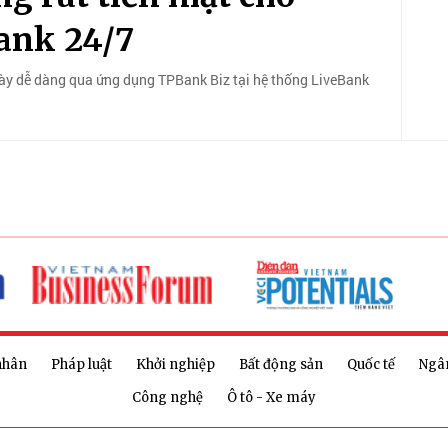
ank 24/7
gày dễ dàng qua ứng dụng TPBank Biz tại hệ thống LiveBank
nhân
Pháp luật
Khởi nghiệp
Bất động sản
Quốc tế
Ngâ
Công nghệ
Ô tô - Xe máy