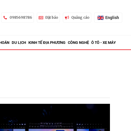
English
0985698786
Đặt báo
Quảng cáo
KHOÁN
DU LỊCH
KINH TẾ ĐỊA PHƯƠNG
CÔNG NGHỆ
Ô TÔ - XE MÁY