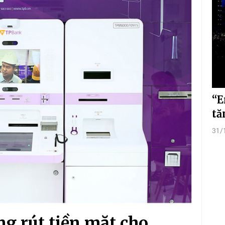
“E
tă
31/
g rút tiền mặt cho