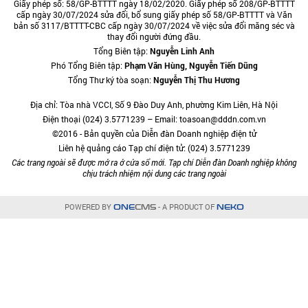
Giấy phép số: 58/GP-BTTTT ngày 18/02/2020. Giấy phép số 208/GP-BTTTT
cấp ngày 30/07/2024 sửa đổi, bổ sung giấy phép số 58/GP-BTTTT và Văn
bản số 3117/BTTTT-CBC cấp ngày 30/07/2024 về việc sửa đổi măng séc và
thay đổi người đứng đầu.
Tổng Biên tập:
Nguyễn Linh Anh
Phó Tổng Biên tập:
Phạm Văn Hùng, Nguyễn Tiến Dũng
Tổng Thư ký tòa soạn:
Nguyễn Thị Thu Hương
Địa chỉ: Tòa nhà VCCI, Số 9 Đào Duy Anh, phường Kim Liên, Hà Nội
Điện thoại (024) 3.5771239 – Email: toasoan@dddn.com.vn
©2016 - Bản quyền của Diễn đàn Doanh nghiệp điện tử
Liên hệ quảng cáo Tạp chí điện tử: (024) 3.5771239
Các trang ngoài sẽ được mở ra ở cửa sổ mới. Tạp chí Diễn đàn Doanh nghiệp không
chịu trách nhiệm nội dung các trang ngoài
POWERED BY
- A PRODUCT OF
ONE
CMS
NEKO